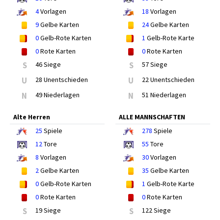
4
Vorlagen
18
Vorlagen
9
Gelbe Karten
24
Gelbe Karten
0
Gelb-Rote Karten
1
Gelb-Rote Karte
0
Rote Karten
0
Rote Karten
S
46 Siege
S
57 Siege
U
28 Unentschieden
U
22 Unentschieden
N
49 Niederlagen
N
51 Niederlagen
Alte Herren
ALLE MANNSCHAFTEN
25
Spiele
278
Spiele
12
Tore
55
Tore
8
Vorlagen
30
Vorlagen
2
Gelbe Karten
35
Gelbe Karten
0
Gelb-Rote Karten
1
Gelb-Rote Karte
0
Rote Karten
0
Rote Karten
S
19 Siege
S
122 Siege