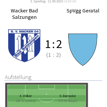
5. Spieltag - 11.09.2010
14:30 Uhr
Wacker Bad
SpVgg Geratal
Salzungen
1
:
2
(1
:
2)
Aufstellung
A. Völker
S. Damaske
(65' S. Lemke)
(73' M. Weyh)