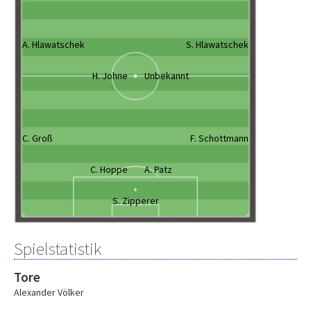
A. Hlawatschek
S. Hlawatschek
H. Johne
Unbekannt
C. Groß
F. Schottmann
C. Hoppe
A. Patz
S. Zipperer
Spielstatistik
Tore
Alexander Völker