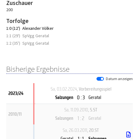
Zuschauer
200
Torfolge
1:0 (12')
Alexander Völker
1:1 (29')
SpVgg Geratal
1:2 (35')
SpVgg Geratal
Bisherige Ergebnisse
Datum anzeigen
Sa, 03.02.2024
, Vorbereitungsspiel
2023/24
0 : 3
Salzungen
Geratal
Sa, 11.09.2010
, 5.ST
2010/11
1 : 2
Salzungen
Geratal
Sa, 26.03.2011
, 20.ST
1 : 1
Geratal
Salzungen