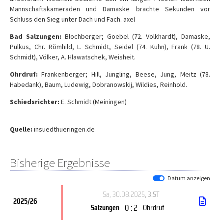
Mannschaftskameraden und Damaske brachte Sekunden vor
Schluss den Sieg unter Dach und Fach. axel
Bad Salzungen:
Blochberger; Goebel (72. Volkhardt), Damaske,
Pulkus, Chr. Römhild, L. Schmidt, Seidel (74. Kuhn), Frank (78. U.
Schmidt), Völker, A. Hlawatschek, Weisheit.
Ohrdruf:
Frankenberger; Hill, Jüngling, Beese, Jung, Meitz (78.
Habedank), Baum, Ludewig, Dobranowskij, Wildies, Reinhold.
Schiedsrichter:
E. Schmidt (Meiningen)
Quelle:
insuedthueringen.de
Bisherige Ergebnisse
Datum anzeigen
Sa, 30.08.2025
, 3.ST
2025/26
0 : 2
Salzungen
Ohrdruf