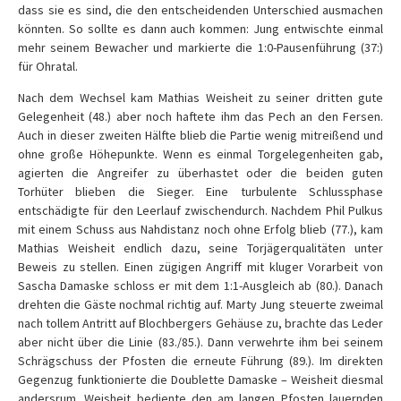
dass sie es sind, die den entscheidenden Unterschied ausmachen
könnten. So sollte es dann auch kommen: Jung entwischte einmal
mehr seinem Bewacher und markierte die 1:0-Pausenführung (37:)
für Ohratal.
Nach dem Wechsel kam Mathias Weisheit zu seiner dritten gute
Gelegenheit (48.) aber noch haftete ihm das Pech an den Fersen.
Auch in dieser zweiten Hälfte blieb die Partie wenig mitreißend und
ohne große Höhepunkte. Wenn es einmal Torgelegenheiten gab,
agierten die Angreifer zu überhastet oder die beiden guten
Torhüter blieben die Sieger. Eine turbulente Schlussphase
entschädigte für den Leerlauf zwischendurch. Nachdem Phil Pulkus
mit einem Schuss aus Nahdistanz noch ohne Erfolg blieb (77.), kam
Mathias Weisheit endlich dazu, seine Torjägerqualitäten unter
Beweis zu stellen. Einen zügigen Angriff mit kluger Vorarbeit von
Sascha Damaske schloss er mit dem 1:1-Ausgleich ab (80.). Danach
drehten die Gäste nochmal richtig auf. Marty Jung steuerte zweimal
nach tollem Antritt auf Blochbergers Gehäuse zu, brachte das Leder
aber nicht über die Linie (83./85.). Dann verwehrte ihm bei seinem
Schrägschuss der Pfosten die erneute Führung (89.). Im direkten
Gegenzug funktionierte die Doublette Damaske – Weisheit diesmal
andersrum. Weisheit bediente den am langen Pfosten lauernden