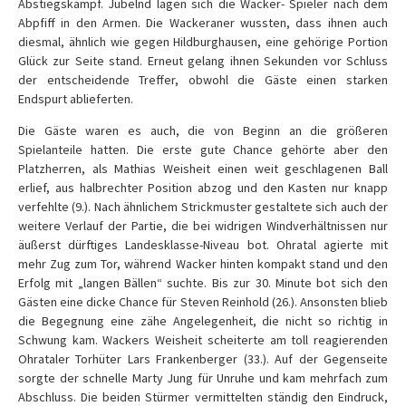
Abstiegskampf. Jubelnd lagen sich die Wacker- Spieler nach dem
Abpfiff in den Armen. Die Wackeraner wussten, dass ihnen auch
diesmal, ähnlich wie gegen Hildburghausen, eine gehörige Portion
Glück zur Seite stand. Erneut gelang ihnen Sekunden vor Schluss
der entscheidende Treffer, obwohl die Gäste einen starken
Endspurt ablieferten.
Die Gäste waren es auch, die von Beginn an die größeren
Spielanteile hatten. Die erste gute Chance gehörte aber den
Platzherren, als Mathias Weisheit einen weit geschlagenen Ball
erlief, aus halbrechter Position abzog und den Kasten nur knapp
verfehlte (9.). Nach ähnlichem Strickmuster gestaltete sich auch der
weitere Verlauf der Partie, die bei widrigen Windverhältnissen nur
äußerst dürftiges Landesklasse-Niveau bot. Ohratal agierte mit
mehr Zug zum Tor, während Wacker hinten kompakt stand und den
Erfolg mit „langen Bällen“ suchte. Bis zur 30. Minute bot sich den
Gästen eine dicke Chance für Steven Reinhold (26.). Ansonsten blieb
die Begegnung eine zähe Angelegenheit, die nicht so richtig in
Schwung kam. Wackers Weisheit scheiterte am toll reagierenden
Ohrataler Torhüter Lars Frankenberger (33.). Auf der Gegenseite
sorgte der schnelle Marty Jung für Unruhe und kam mehrfach zum
Abschluss. Die beiden Stürmer vermittelten ständig den Eindruck,