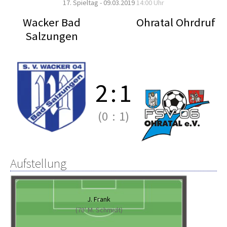
17. Spieltag - 09.03.2019
14:00 Uhr
Wacker Bad
Ohratal Ohrdruf
Salzungen
2
:
1
(0
:
1)
Aufstellung
J. Frank
(78' M. Schmidt)