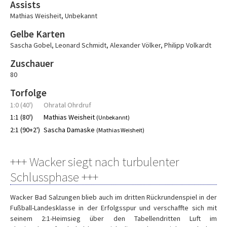
Assists
Mathias Weisheit
,
Unbekannt
Gelbe Karten
Sascha Gobel
,
Leonard Schmidt
,
Alexander Völker
,
Philipp Volkardt
Zuschauer
80
Torfolge
1:0 (40')
Ohratal Ohrdruf
1:1 (80')
Mathias Weisheit
(Unbekannt)
2:1 (90+2')
Sascha Damaske
(Mathias Weisheit)
+++ Wacker siegt nach turbulenter
Schlussphase +++
Wacker Bad Salzungen blieb auch im dritten Rückrundenspiel in der
Fußball-Landesklasse in der Erfolgsspur und verschaffte sich mit
seinem 2:1-Heimsieg über den Tabellendritten Luft im