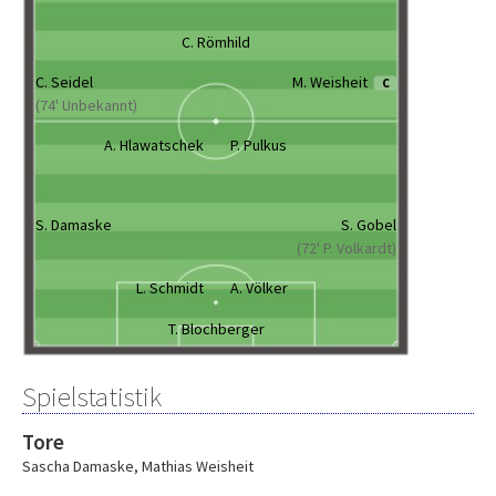
C. Römhild
C. Seidel
M. Weisheit
C
(74' Unbekannt)
A. Hlawatschek
P. Pulkus
S. Damaske
S. Gobel
(72' P. Volkardt)
L. Schmidt
A. Völker
T. Blochberger
Spielstatistik
Tore
Sascha Damaske
,
Mathias Weisheit