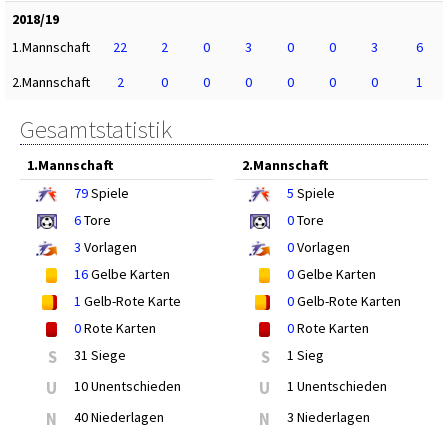
2018/19
1.Mannschaft
22
2
0
3
0
0
3
6
2.Mannschaft
2
0
0
0
0
0
0
1
Gesamtstatistik
1.Mannschaft
2.Mannschaft
79
Spiele
5
Spiele
6
Tore
0
Tore
3
Vorlagen
0
Vorlagen
16
Gelbe Karten
0
Gelbe Karten
1
Gelb-Rote Karte
0
Gelb-Rote Karten
0
Rote Karten
0
Rote Karten
S
31 Siege
S
1 Sieg
U
10 Unentschieden
U
1 Unentschieden
N
40 Niederlagen
N
3 Niederlagen