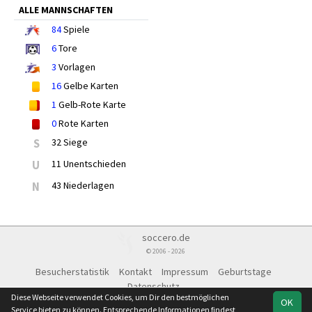
ALLE MANNSCHAFTEN
84
Spiele
6
Tore
3
Vorlagen
16
Gelbe Karten
1
Gelb-Rote Karte
0
Rote Karten
S
32 Siege
U
11 Unentschieden
N
43 Niederlagen
soccero.de
© 2006 - 2026
Besucherstatistik
Kontakt
Impressum
Geburtstage
Datenschutz
Diese Webseite verwendet Cookies, um Dir den bestmöglichen
OK
Service bieten zu können. Entsprechende Informationen findest