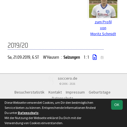
zum Profil
von
Moritz Schmidt
2019/20
Sa, 21.09.2019
, 6.ST
W'Hausen
:
Salzungen
1 : 1
(1)
soccero.de
© 2006 - 2026
Besucherstatistik
Kontakt
Impressum
Geburtstage
Datenschutz
Diese Webseite verwendet Cookies, um Dir den bestmöglichen
OK
Service bieten zu können. Entsprechende Informationen findest
Du unter
Datenschutz
.
Mit der Nutzung der Webseite erklärst Du Dich mit der
Verwendung von Cookies einverstanden.