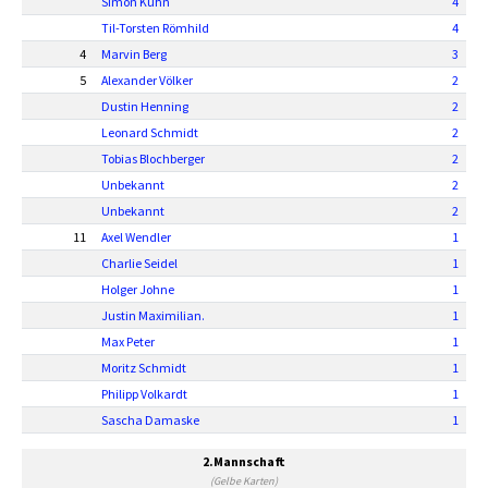
Simon Kuhn
4
Til-Torsten Römhild
4
4
Marvin Berg
3
5
Alexander Völker
2
Dustin Henning
2
Leonard Schmidt
2
Tobias Blochberger
2
Unbekannt
2
Unbekannt
2
11
Axel Wendler
1
Charlie Seidel
1
Holger Johne
1
Justin Maximilian.
1
Max Peter
1
Moritz Schmidt
1
Philipp Volkardt
1
Sascha Damaske
1
2.Mannschaft
(Gelbe Karten)