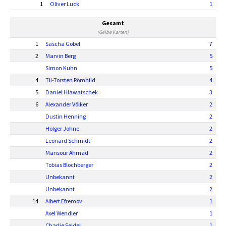
1
Oliver Luck
1
Gesamt
(Gelbe Karten)
1
Sascha Gobel
7
2
Marvin Berg
5
Simon Kuhn
5
4
Til-Torsten Römhild
4
5
Daniel Hlawatschek
3
6
Alexander Völker
2
Dustin Henning
2
Holger Johne
2
Leonard Schmidt
2
Mansour Ahmad
2
Tobias Blochberger
2
Unbekannt
2
Unbekannt
2
14
Albert Efremov
1
Axel Wendler
1
Charlie Seidel
1