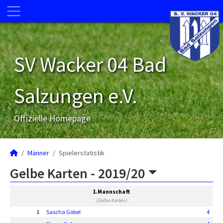
SV Wacker 04 Bad
Salzungen e.V.
Offizielle Homepage
Männer
Spielerstatistik
Gelbe Karten -
2019/20
1.Mannschaft
(Gelbe Karten)
1
Sascha Gobel
4