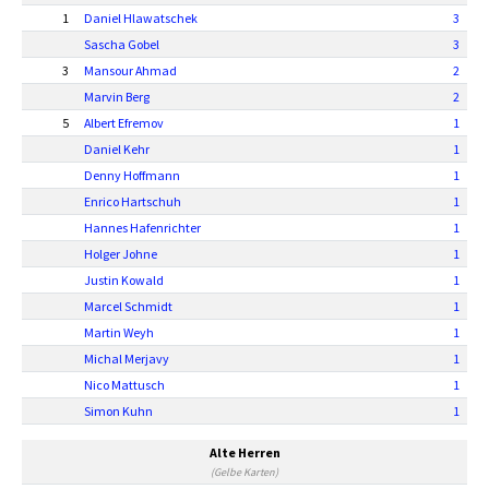
1
Daniel Hlawatschek
3
Sascha Gobel
3
3
Mansour Ahmad
2
Marvin Berg
2
5
Albert Efremov
1
Daniel Kehr
1
Denny Hoffmann
1
Enrico Hartschuh
1
Hannes Hafenrichter
1
Holger Johne
1
Justin Kowald
1
Marcel Schmidt
1
Martin Weyh
1
Michal Merjavy
1
Nico Mattusch
1
Simon Kuhn
1
Alte Herren
(Gelbe Karten)