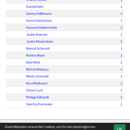
Daniel Kehr
1
Denny Hoffmann
1
Enrico Hartschuh
1
Hannes Hafenrichter
1
Justin Kowald
1
Justin Maximilian.
1
Marcel Schmidt
1
Martin Weyh
1
Max Peter
1
Michal Merjavy
1
Moritz Schmidt
1
Nico Mattusch
1
Oliver Luck
1
Philipp Volkardt
1
Sascha Damaske
1
soccero.de
Diese Webseite verwendet Cookies, um Dir den bestmöglichen
OK
© 2006 - 2026