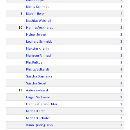
Moritz Schmidt
5
8
Marvin Berg
4
Mathias Weisheit
4
10
Hannes Volkhardt
3
Holger Johne
3
Leonard Schmidt
3
Maksim Kharin
3
Mansour Ahmad
3
Phil Pulkus
3
Philipp Volkardt
3
Sascha Damaske
3
Sascha Gobel
3
19
Anton Sadowski
2
Eugen Sadowski
2
Hannes Hafenrichter
2
Michael Kott
2
Michael Schäfer
2
Xuan Quang Dinh
2