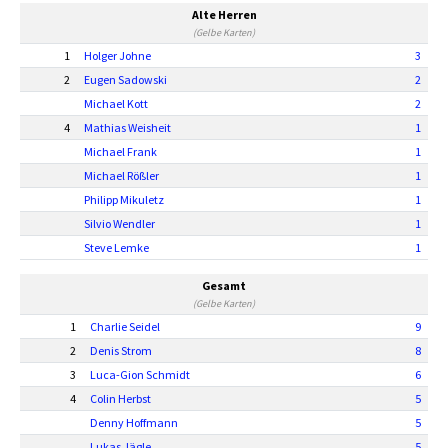
Alte Herren
(Gelbe Karten)
1
Holger Johne
3
2
Eugen Sadowski
2
Michael Kott
2
4
Mathias Weisheit
1
Michael Frank
1
Michael Rößler
1
Philipp Mikuletz
1
Silvio Wendler
1
Steve Lemke
1
Gesamt
(Gelbe Karten)
1
Charlie Seidel
9
2
Denis Strom
8
3
Luca-Gion Schmidt
6
4
Colin Herbst
5
Denny Hoffmann
5
Lukas Jägle
5