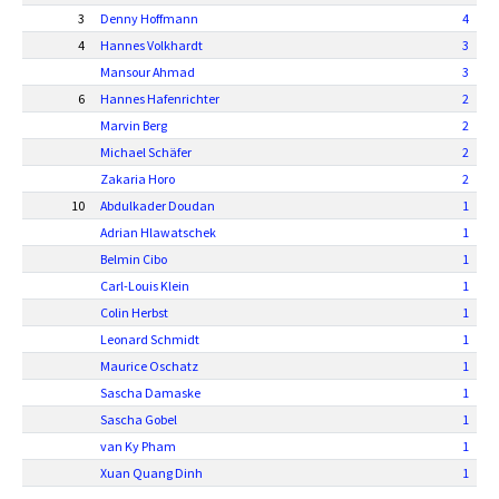
3
Denny Hoffmann
4
4
Hannes Volkhardt
3
Mansour Ahmad
3
6
Hannes Hafenrichter
2
Marvin Berg
2
Michael Schäfer
2
Zakaria Horo
2
10
Abdulkader Doudan
1
Adrian Hlawatschek
1
Belmin Cibo
1
Carl-Louis Klein
1
Colin Herbst
1
Leonard Schmidt
1
Maurice Oschatz
1
Sascha Damaske
1
Sascha Gobel
1
van Ky Pham
1
Xuan Quang Dinh
1