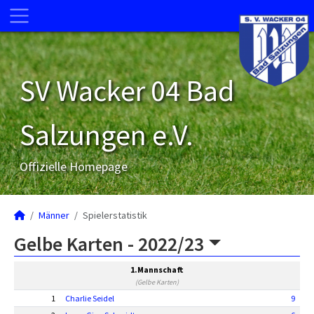
SV Wacker 04 Bad
Salzungen e.V.
Offizielle Homepage
Männer
Spielerstatistik
Gelbe Karten -
2022/23
1.Mannschaft
(Gelbe Karten)
1
Charlie Seidel
9