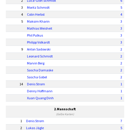
2
Luca-Gion Schmidt
6
3
Moritz Schmidt
5
4
Colin Herbst
4
5
Maksim Kharin
3
Mathias Weisheit
3
Phil Pulkus
3
Philipp Volkardt
3
9
Anton Sadowski
2
Leonard Schmidt
2
Marvin Berg
2
Sascha Damaske
2
Sascha Gobel
2
14
Denis Strom
1
Denny Hoffmann
1
Xuan Quang Dinh
1
2.Mannschaft
(Gelbe Karten)
1
Denis Strom
7
2
Lukas Jägle
5