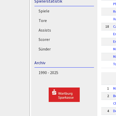
Spielerstatistik
P
Spiele
R
X
Tore
18
Ca
Assists
E
Scorer
E
Sünder
M
M
Archiv
T
1990 - 2025
1
M
2
B
C
4
D