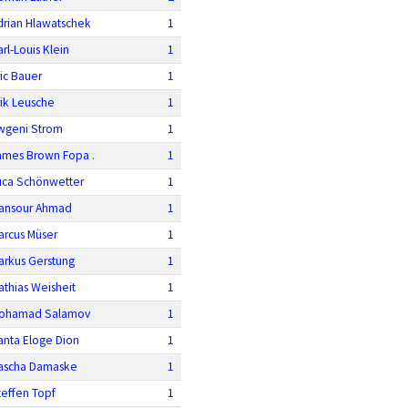
drian Hlawatschek
1
rl-Louis Klein
1
ric Bauer
1
rik Leusche
1
wgeni Strom
1
ames Brown Fopa .
1
uca Schönwetter
1
ansour Ahmad
1
arcus Müser
1
arkus Gerstung
1
athias Weisheit
1
ohamad Salamov
1
anta Eloge Dion
1
ascha Damaske
1
teffen Topf
1