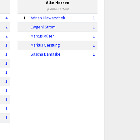
Alte Herren
(Gelbe Karten)
4
1
Adrian Hlawatschek
1
2
Ewgeni Strom
1
2
Marcus Müser
1
1
Markus Gerstung
1
1
Sascha Damaske
1
1
1
1
1
1
1
1