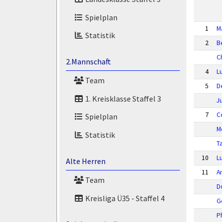
Spielplan
1
M
Statistik
2
B
C
2.Mannschaft
4
L
Team
5
D
1. Kreisklasse Staffel 3
Ju
7
C
Spielplan
M
Statistik
T
10
L
Alte Herren
11
A
Team
D
Kreisliga Ü35 - Staffel 4
G
P