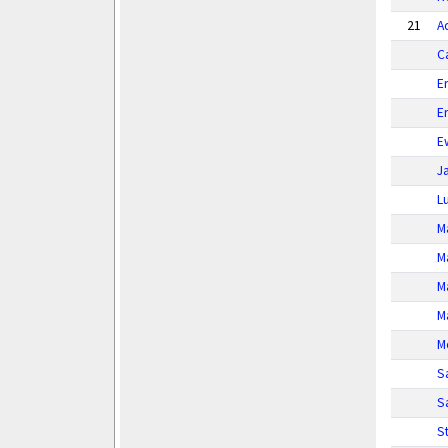
21
A
Ca
E
E
E
J
L
M
M
M
M
M
S
S
S