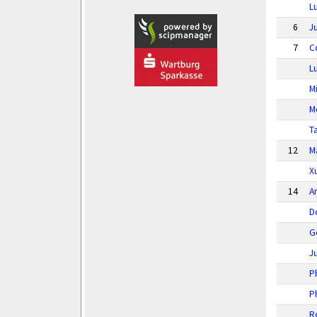
L
6
Ju
7
C
L
M
M
T
12
M
X
14
A
D
G
J
P
P
R