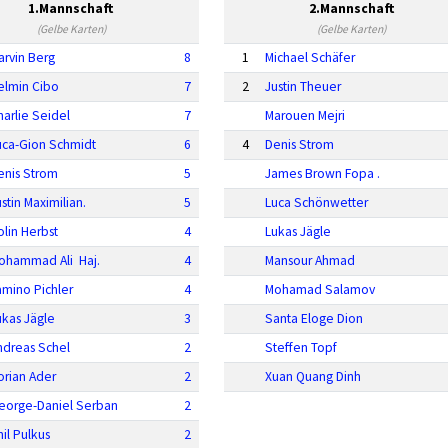
1.Mannschaft
2.Mannschaft
(Gelbe Karten)
(Gelbe Karten)
arvin Berg
8
1
Michael Schäfer
elmin Cibo
7
2
Justin Theuer
harlie Seidel
7
Marouen Mejri
uca-Gion Schmidt
6
4
Denis Strom
enis Strom
5
James Brown Fopa .
stin Maximilian.
5
Luca Schönwetter
olin Herbst
4
Lukas Jägle
ohammad Ali Haj.
4
Mansour Ahmad
amino Pichler
4
Mohamad Salamov
ukas Jägle
3
Santa Eloge Dion
ndreas Schel
2
Steffen Topf
orian Ader
2
Xuan Quang Dinh
eorge-Daniel Serban
2
hil Pulkus
2