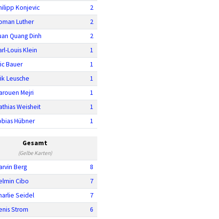
hilipp Konjevic
2
oman Luther
2
uan Quang Dinh
2
rl-Louis Klein
1
ric Bauer
1
rik Leusche
1
arouen Mejri
1
athias Weisheit
1
obias Hübner
1
Gesamt
(Gelbe Karten)
arvin Berg
8
elmin Cibo
7
harlie Seidel
7
enis Strom
6