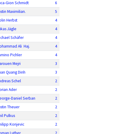
uca-Gion Schmidt
6
stin Maximilian.
5
olin Herbst
4
ukas Jägle
4
ichael Schäfer
4
ohammad Ali Haj.
4
amino Pichler
4
arouen Mejri
3
uan Quang Dinh
3
ndreas Schel
2
orian Ader
2
eorge-Daniel Serban
2
ustin Theuer
2
hil Pulkus
2
hilipp Konjevic
2
oman Luther
2