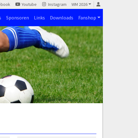
ebook
Youtube
Instagram
WM 2026
s
Sponsoren
Links
Downloads
Fanshop