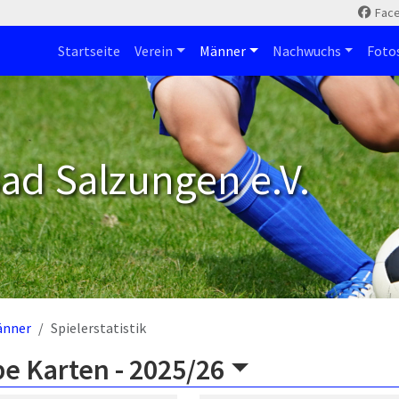
Fac
Startseite
Verein
Männer
Nachwuchs
Foto
ad Salzungen e.V.
änner
Spielerstatistik
be Karten -
2025/26