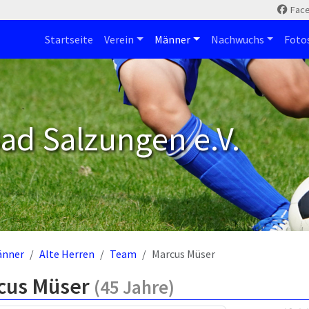
Fac
Startseite
Verein
Männer
Nachwuchs
Foto
ad Salzungen e.V.
änner
Alte Herren
Team
Marcus Müser
cus Müser
(45 Jahre)