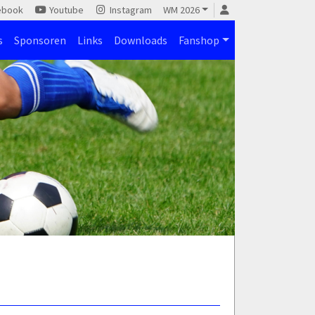
ebook
Youtube
Instagram
WM 2026
s
Sponsoren
Links
Downloads
Fanshop