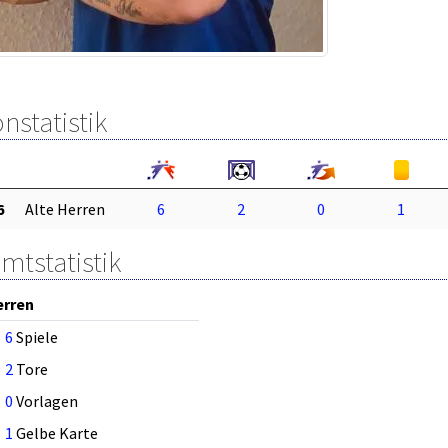
nstatistik
6
Alte Herren
6
2
0
1
mtstatistik
erren
6
Spiele
2
Tore
0
Vorlagen
1
Gelbe Karte