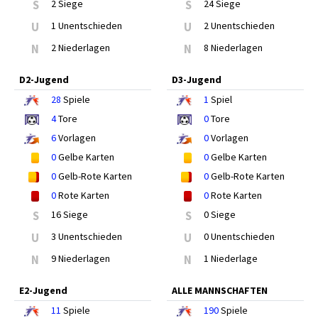
S
2 Siege
S
24 Siege
U
1 Unentschieden
U
2 Unentschieden
N
2 Niederlagen
N
8 Niederlagen
D2-Jugend
D3-Jugend
28
Spiele
1
Spiel
4
Tore
0
Tore
6
Vorlagen
0
Vorlagen
0
Gelbe Karten
0
Gelbe Karten
0
Gelb-Rote Karten
0
Gelb-Rote Karten
0
Rote Karten
0
Rote Karten
S
16 Siege
S
0 Siege
U
3 Unentschieden
U
0 Unentschieden
N
9 Niederlagen
N
1 Niederlage
E2-Jugend
ALLE MANNSCHAFTEN
11
Spiele
190
Spiele