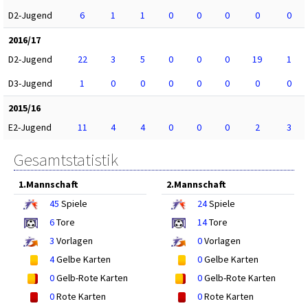
D2-Jugend
6
1
1
0
0
0
0
0
2016/17
D2-Jugend
22
3
5
0
0
0
19
1
D3-Jugend
1
0
0
0
0
0
0
0
2015/16
E2-Jugend
11
4
4
0
0
0
2
3
Gesamtstatistik
1.Mannschaft
2.Mannschaft
45
Spiele
24
Spiele
6
Tore
14
Tore
3
Vorlagen
0
Vorlagen
4
Gelbe Karten
0
Gelbe Karten
0
Gelb-Rote Karten
0
Gelb-Rote Karten
0
Rote Karten
0
Rote Karten