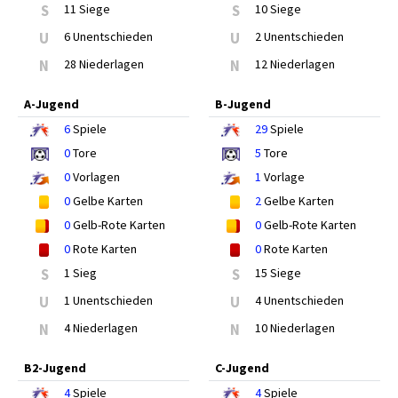
S
11 Siege
S
10 Siege
U
6 Unentschieden
U
2 Unentschieden
N
28 Niederlagen
N
12 Niederlagen
A-Jugend
B-Jugend
6
Spiele
29
Spiele
0
Tore
5
Tore
0
Vorlagen
1
Vorlage
0
Gelbe Karten
2
Gelbe Karten
0
Gelb-Rote Karten
0
Gelb-Rote Karten
0
Rote Karten
0
Rote Karten
S
1 Sieg
S
15 Siege
U
1 Unentschieden
U
4 Unentschieden
N
4 Niederlagen
N
10 Niederlagen
B2-Jugend
C-Jugend
4
Spiele
4
Spiele