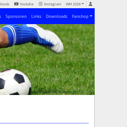
ebook
Youtube
Instagram
WM 2026
s
Sponsoren
Links
Downloads
Fanshop