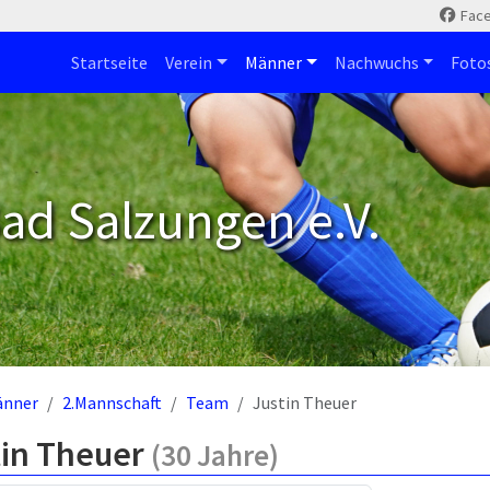
Fac
Startseite
Verein
Männer
Nachwuchs
Foto
ad Salzungen e.V.
änner
2.Mannschaft
Team
Justin Theuer
tin Theuer
(30 Jahre)