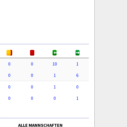
0
0
10
1
0
0
1
6
0
0
1
0
0
0
0
1
ALLE MANNSCHAFTEN