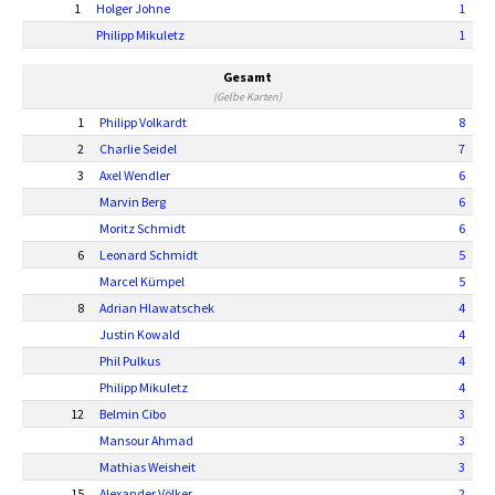
1
Holger Johne
1
Philipp Mikuletz
1
Gesamt
(Gelbe Karten)
1
Philipp Volkardt
8
2
Charlie Seidel
7
3
Axel Wendler
6
Marvin Berg
6
Moritz Schmidt
6
6
Leonard Schmidt
5
Marcel Kümpel
5
8
Adrian Hlawatschek
4
Justin Kowald
4
Phil Pulkus
4
Philipp Mikuletz
4
12
Belmin Cibo
3
Mansour Ahmad
3
Mathias Weisheit
3
15
Alexander Völker
2