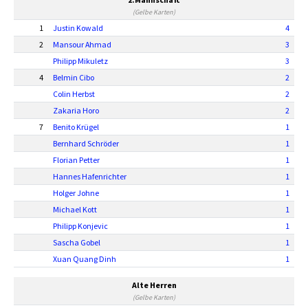
(Gelbe Karten)
1
Justin Kowald
4
2
Mansour Ahmad
3
Philipp Mikuletz
3
4
Belmin Cibo
2
Colin Herbst
2
Zakaria Horo
2
7
Benito Krügel
1
Bernhard Schröder
1
Florian Petter
1
Hannes Hafenrichter
1
Holger Johne
1
Michael Kott
1
Philipp Konjevic
1
Sascha Gobel
1
Xuan Quang Dinh
1
Alte Herren
(Gelbe Karten)