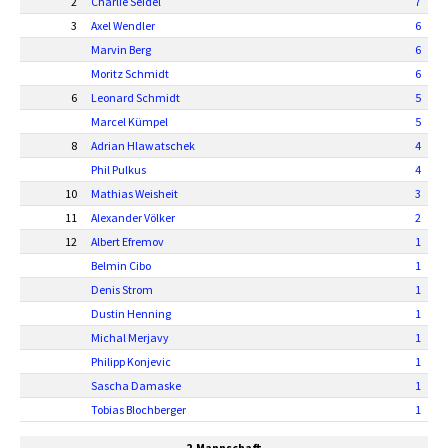
2
Charlie Seidel
7
3
Axel Wendler
6
Marvin Berg
6
Moritz Schmidt
6
6
Leonard Schmidt
5
Marcel Kümpel
5
8
Adrian Hlawatschek
4
Phil Pulkus
4
10
Mathias Weisheit
3
11
Alexander Völker
2
12
Albert Efremov
1
Belmin Cibo
1
Denis Strom
1
Dustin Henning
1
Michal Merjavy
1
Philipp Konjevic
1
Sascha Damaske
1
Tobias Blochberger
1
2.Mannschaft