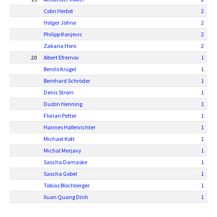
Colin Herbst
2
Holger Johne
2
Philipp Konjevic
2
Zakaria Horo
2
20
Albert Efremov
1
Benito Krügel
1
Bernhard Schröder
1
Denis Strom
1
Dustin Henning
1
Florian Petter
1
Hannes Hafenrichter
1
Michael Kott
1
Michal Merjavy
1
Sascha Damaske
1
Sascha Gobel
1
Tobias Blochberger
1
Xuan Quang Dinh
1