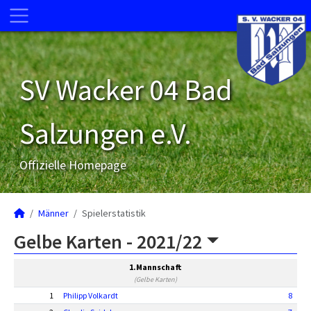
SV Wacker 04 Bad
Salzungen e.V.
Offizielle Homepage
Männer
Spielerstatistik
Gelbe Karten -
2021/22
1.Mannschaft
(Gelbe Karten)
1
Philipp Volkardt
8