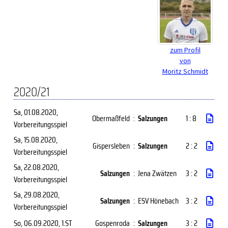
zum Profil
von
Moritz Schmidt
2020/21
Sa, 01.08.2020
,
Obermaßfeld
:
Salzungen
1 : 8
Vorbereitungsspiel
Sa, 15.08.2020
,
Gispersleben
:
Salzungen
2 : 2
Vorbereitungsspiel
Sa, 22.08.2020
,
Salzungen
:
Jena Zwätzen
3 : 2
Vorbereitungsspiel
Sa, 29.08.2020
,
Salzungen
:
ESV Hönebach
3 : 2
Vorbereitungsspiel
So, 06.09.2020
, 1.ST
Gospenroda
:
Salzungen
3 : 2