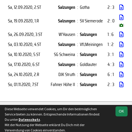
Sa, 12.09.2020
, 2.ST
Salzungen
:
Gotha
2 : 3
Sa, 19.09.2020
, 1.R
Salzungen
:
SV Siemerode
2 : 0
(
)
Sa, 26.09.2020
, 3.ST
W'Hausen
:
Salzungen
1 : 6
Sa, 03.10.2020
, 4.ST
Salzungen
:
VfLMeiningen
1 : 2
Sa, 10.10.2020
, 5.ST
SG Schweina
:
Salzungen
3 : 1
Sa, 17.10.2020
, 6.ST
Salzungen
:
Goldlauter
4 : 3
Sa, 24.10.2020
, 2.R
DJK Struth
:
Salzungen
6 : 1
So, 01.11.2020
, 7.ST
Fahner Höhe II
:
Salzungen
2 : 3
soccero.de
Diese Webseite verwendet Cookies, um Dir den bestmöglichen
OK
© 2006 - 2026
Service bieten zu können. Entsprechende Informationen findest
Du unter
Datenschutz
.
Besucherstatistik
Kontakt
Impressum
Geburtstage
Mit der Nutzung der Webseite erklärst Du Dich mit der
Datenschutz
Verwendung von Cookies einverstanden.