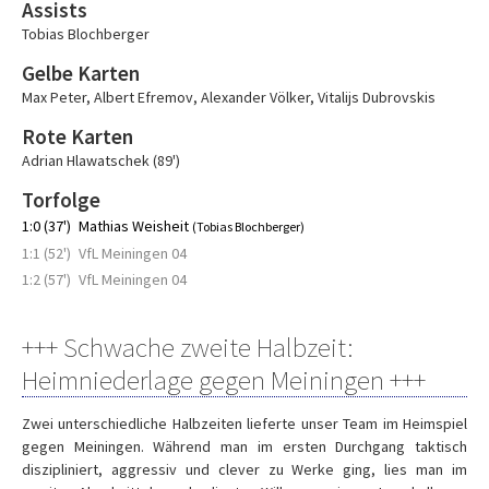
Assists
Tobias Blochberger
Gelbe Karten
Max Peter
,
Albert Efremov
,
Alexander Völker
,
Vitalijs Dubrovskis
Rote Karten
Adrian Hlawatschek (89')
Torfolge
1:0 (37')
Mathias Weisheit
(Tobias Blochberger)
1:1 (52')
VfL Meiningen 04
1:2 (57')
VfL Meiningen 04
+++ Schwache zweite Halbzeit:
Heimniederlage gegen Meiningen +++
Zwei unterschiedliche Halbzeiten lieferte unser Team im Heimspiel
gegen Meiningen. Während man im ersten Durchgang taktisch
diszipliniert, aggressiv und clever zu Werke ging, lies man im