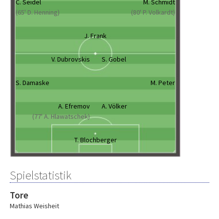
C. Seidel
M. Schmidt
(65' D. Henning)
(80' P. Volkardt)
J. Frank
V. Dubrovskis
S. Gobel
S. Damaske
M. Peter
A. Efremov
A. Völker
(77' A. Hlawatschek)
T. Blochberger
Spielstatistik
Tore
Mathias Weisheit