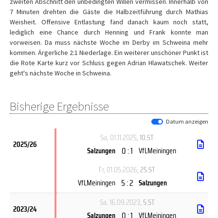
zweiten Abschnitt den unbedingten Willen vermissen. Innerhalb von
7 Minuten drehten die Gäste die Halbzeitführung durch Mathias
Weisheit. Offensive Entlastung fand danach kaum noch statt,
lediglich eine Chance durch Henning und Frank konnte man
vorweisen. Da muss nächste Woche im Derby im Schweina mehr
kommen. Ärgerliche 2:1 Niederlage. Ein weiterer unschöner Punkt ist
die Rote Karte kurz vor Schluss gegen Adrian Hlawatschek. Weiter
geht's nächste Woche in Schweina.
Bisherige Ergebnisse
Datum anzeigen
Sa, 01.11.2025
, 10.ST
2025/26
0 : 1
Salzungen
VfLMeiningen
Fr, 01.05.2026
, 25.ST
5 : 2
VfLMeiningen
Salzungen
Sa, 16.09.2023
, 5.ST
2023/24
0 : 1
Salzungen
VfLMeiningen