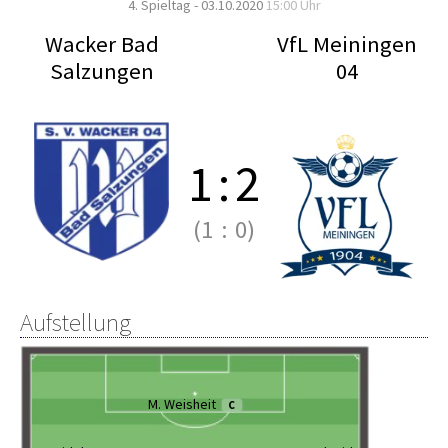
4. Spieltag - 03.10.2020
15:00 Uhr
Wacker Bad
VfL Meiningen
Salzungen
04
1
:
2
(1
:
0)
Aufstellung
M. Weisheit
C