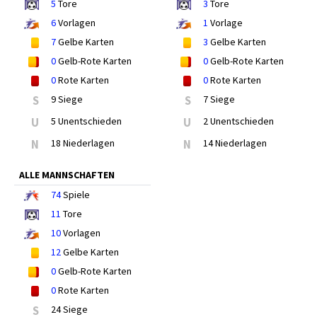
5
Tore
3
Tore
6
Vorlagen
1
Vorlage
7
Gelbe Karten
3
Gelbe Karten
0
Gelb-Rote Karten
0
Gelb-Rote Karten
0
Rote Karten
0
Rote Karten
S
9 Siege
S
7 Siege
U
5 Unentschieden
U
2 Unentschieden
N
18 Niederlagen
N
14 Niederlagen
ALLE MANNSCHAFTEN
74
Spiele
11
Tore
10
Vorlagen
12
Gelbe Karten
0
Gelb-Rote Karten
0
Rote Karten
S
24 Siege