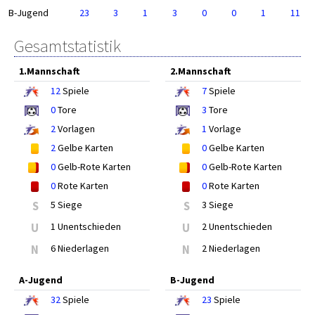
B-Jugend
23
3
1
3
0
0
1
11
Gesamtstatistik
1.Mannschaft
2.Mannschaft
12
Spiele
7
Spiele
0
Tore
3
Tore
2
Vorlagen
1
Vorlage
2
Gelbe Karten
0
Gelbe Karten
0
Gelb-Rote Karten
0
Gelb-Rote Karten
0
Rote Karten
0
Rote Karten
S
5 Siege
S
3 Siege
U
1 Unentschieden
U
2 Unentschieden
N
6 Niederlagen
N
2 Niederlagen
A-Jugend
B-Jugend
32
Spiele
23
Spiele