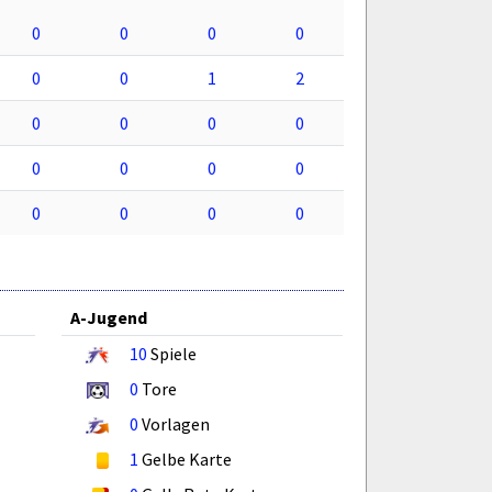
0
0
0
0
0
0
1
2
0
0
0
0
0
0
0
0
0
0
0
0
A-Jugend
10
Spiele
0
Tore
0
Vorlagen
1
Gelbe Karte