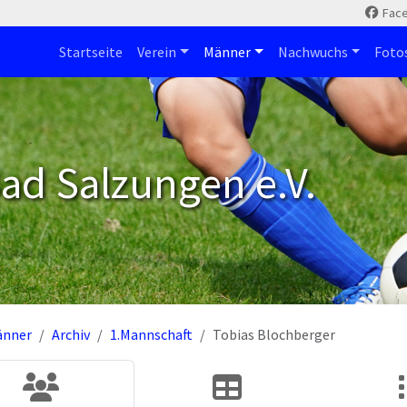
Fac
Startseite
Verein
Männer
Nachwuchs
Foto
ad Salzungen e.V.
änner
Archiv
1.Mannschaft
Tobias Blochberger