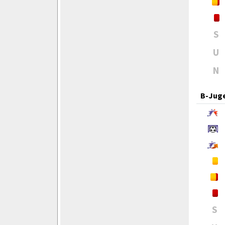
S
U
N
B-Jug
S