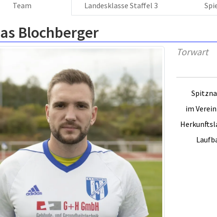
Team
Landesklasse Staffel 3
Spi
ias Blochberger
Torwart
Spitzn
im Verein 
Herkunftsl
Laufb