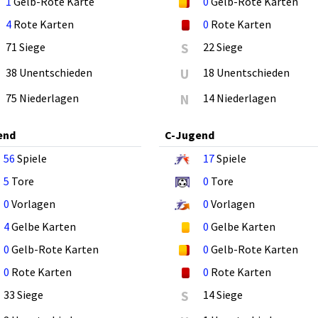
1
Gelb-Rote Karte
0
Gelb-Rote Karten
4
Rote Karten
0
Rote Karten
71 Siege
S
22 Siege
38 Unentschieden
U
18 Unentschieden
75 Niederlagen
N
14 Niederlagen
end
C-Jugend
56
Spiele
17
Spiele
5
Tore
0
Tore
0
Vorlagen
0
Vorlagen
4
Gelbe Karten
0
Gelbe Karten
0
Gelb-Rote Karten
0
Gelb-Rote Karten
0
Rote Karten
0
Rote Karten
33 Siege
S
14 Siege