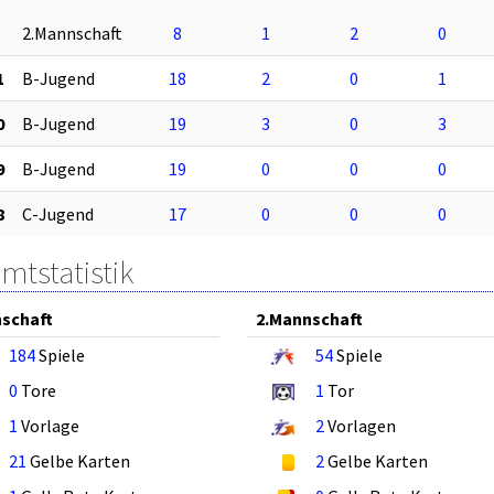
2.Mannschaft
8
1
2
0
1
B-Jugend
18
2
0
1
0
B-Jugend
19
3
0
3
9
B-Jugend
19
0
0
0
8
C-Jugend
17
0
0
0
mtstatistik
schaft
2.Mannschaft
184
Spiele
54
Spiele
0
Tore
1
Tor
1
Vorlage
2
Vorlagen
21
Gelbe Karten
2
Gelbe Karten