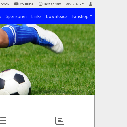
ebook
Youtube
Instagram
WM 2026
s
Sponsoren
Links
Downloads
Fanshop