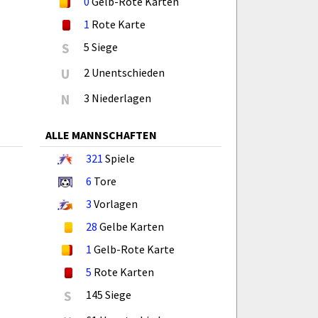
0
Gelb-Rote Karten
1
Rote Karte
S
5 Siege
U
2 Unentschieden
N
3 Niederlagen
ALLE MANNSCHAFTEN
321
Spiele
6
Tore
3
Vorlagen
28
Gelbe Karten
1
Gelb-Rote Karte
5
Rote Karten
S
145 Siege