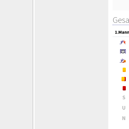
Gesa
1.Mann
S
U
N