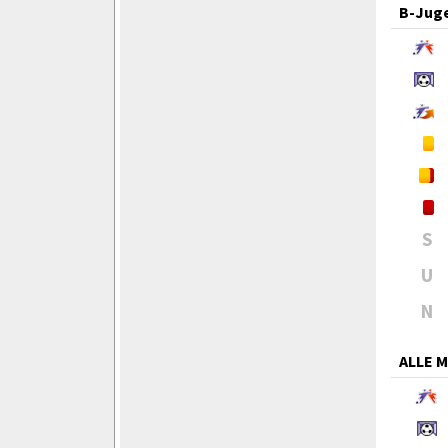
B-Jug
S
U
N
ALLE 