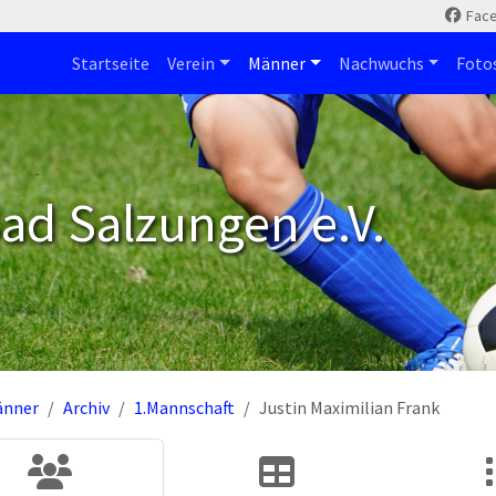
Fac
Startseite
Verein
Männer
Nachwuchs
Foto
ad Salzungen e.V.
änner
Archiv
1.Mannschaft
Justin Maximilian Frank