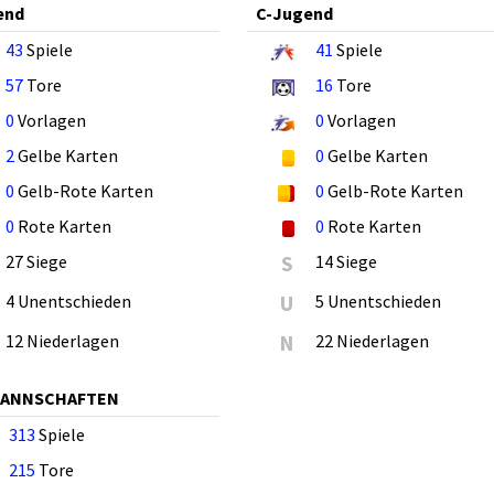
end
C-Jugend
43
Spiele
41
Spiele
57
Tore
16
Tore
0
Vorlagen
0
Vorlagen
2
Gelbe Karten
0
Gelbe Karten
0
Gelb-Rote Karten
0
Gelb-Rote Karten
0
Rote Karten
0
Rote Karten
27 Siege
S
14 Siege
4 Unentschieden
U
5 Unentschieden
12 Niederlagen
N
22 Niederlagen
MANNSCHAFTEN
313
Spiele
215
Tore