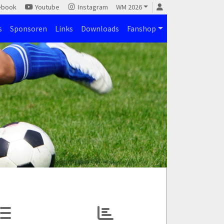
ebook
Youtube
Instagram
WM 2026
s
Sponsoren
Links
Downloads
Fanshop