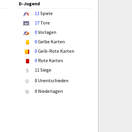
D-Jugend
11
Spiele
17
Tore
0
Vorlagen
0
Gelbe Karten
0
Gelb-Rote Karten
0
Rote Karten
S
11 Siege
U
0 Unentschieden
N
0 Niederlagen