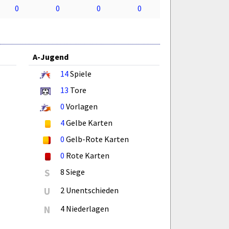
0
0
0
0
A-Jugend
14
Spiele
13
Tore
0
Vorlagen
4
Gelbe Karten
0
Gelb-Rote Karten
0
Rote Karten
S
8 Siege
U
2 Unentschieden
N
4 Niederlagen