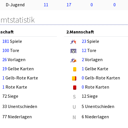
D-Jugend
11
17
0
0
mtstatistik
schaft
2.Mannschaft
181
Spiele
23
Spiele
100
Tore
12
Tore
26
Vorlagen
2
Vorlagen
19
Gelbe Karten
1
Gelbe Karte
1
Gelb-Rote Karte
0
Gelb-Rote Karten
1
Rote Karte
0
Rote Karten
72 Siege
S
12 Siege
33 Unentschieden
U
5 Unentschieden
77 Niederlagen
N
6 Niederlagen