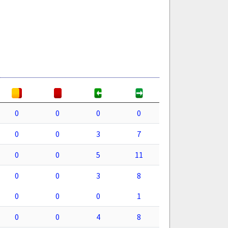
0
0
0
0
0
0
3
7
0
0
5
11
0
0
3
8
0
0
0
1
0
0
4
8