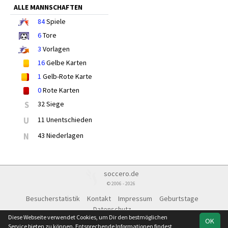
ALLE MANNSCHAFTEN
84
Spiele
6
Tore
3
Vorlagen
16
Gelbe Karten
1
Gelb-Rote Karte
0
Rote Karten
S
32 Siege
U
11 Unentschieden
N
43 Niederlagen
soccero.de
© 2006 - 2026
Besucherstatistik
Kontakt
Impressum
Geburtstage
Datenschutz
Diese Webseite verwendet Cookies, um Dir den bestmöglichen
OK
Service bieten zu können. Entsprechende Informationen findest