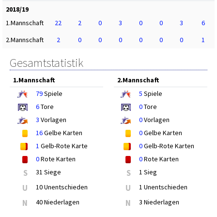
2018/19
1.Mannschaft
22
2
0
3
0
0
3
6
2.Mannschaft
2
0
0
0
0
0
0
1
Gesamtstatistik
1.Mannschaft
2.Mannschaft
79
Spiele
5
Spiele
6
Tore
0
Tore
3
Vorlagen
0
Vorlagen
16
Gelbe Karten
0
Gelbe Karten
1
Gelb-Rote Karte
0
Gelb-Rote Karten
0
Rote Karten
0
Rote Karten
S
31 Siege
S
1 Sieg
U
10 Unentschieden
U
1 Unentschieden
N
40 Niederlagen
N
3 Niederlagen