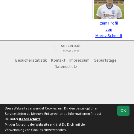
zum Profil
von
Moritz Schmidt
soccero.de
© 2006 - 2026
Besucherstatistik
Kontakt
Impressum
Geburtstage
Datenschutz
Diese Webseite verwendet Cookies, um Dir den bestmöglichen
OK
Service bieten zu können. Entsprechende Informationen findest
Du unter
Datenschutz
.
Mit der Nutzung der Webseite erklärst Du Dich mit der
Verwendung von Cookies einverstanden.