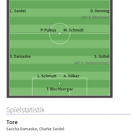
C. Seidel
D. Henning
(46' A. Efremov)
P. Pulkus
M. Schmidt
S. Damaske
S. Gobel
(46' H. Hafenrichter)
L. Schmidt
A. Völker
T. Blochberger
Spielstatistik
Tore
Sascha Damaske
,
Charlie Seidel