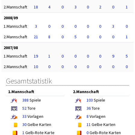
2.Mannschaft
18
4
0
3
0
2
0
1
2008/09
1.Mannschaft
3
0
0
0
0
0
3
0
2.Mannschaft
21
8
0
5
0
0
0
1
2007/08
1.Mannschaft
19
1
0
0
0
0
9
5
2.Mannschaft
10
0
0
0
0
0
0
0
Gesamtstatistik
1.Mannschaft
2.Mannschaft
388
Spiele
103
Spiele
52
Tore
36
Tore
33
Vorlagen
8
Vorlagen
30
Gelbe Karten
11
Gelbe Karten
1
Gelb-Rote Karte
0
Gelb-Rote Karten