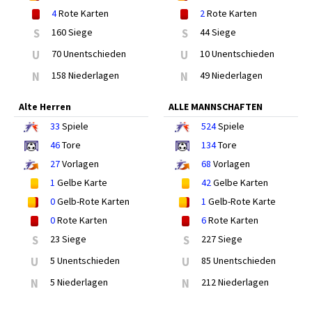
4
Rote Karten
2
Rote Karten
S
160 Siege
S
44 Siege
U
70 Unentschieden
U
10 Unentschieden
N
158 Niederlagen
N
49 Niederlagen
Alte Herren
ALLE MANNSCHAFTEN
33
Spiele
524
Spiele
46
Tore
134
Tore
27
Vorlagen
68
Vorlagen
1
Gelbe Karte
42
Gelbe Karten
0
Gelb-Rote Karten
1
Gelb-Rote Karte
0
Rote Karten
6
Rote Karten
S
23 Siege
S
227 Siege
U
5 Unentschieden
U
85 Unentschieden
N
5 Niederlagen
N
212 Niederlagen