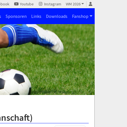
ebook
Youtube
Instagram
WM 2026
s
Sponsoren
Links
Downloads
Fanshop
nschaft)