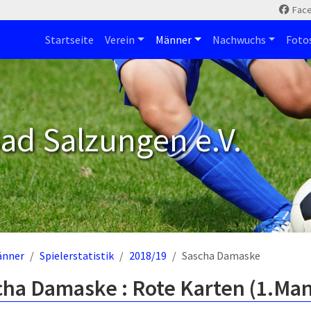
Fac
Startseite
Verein
Männer
Nachwuchs
Foto
ad Salzungen e.V.
änner
Spielerstatistik
2018/19
Sascha Damaske
cha Damaske : Rote Karten (1.Man