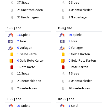
S
37 Siege
S
6 Siege
U
25 Unentschieden
U
4 Unentschieden
N
35 Niederlagen
N
1 Niederlage
B-Jugend
C-Jugend
16
Spiele
26
Spiele
2
Tore
3
Tore
0
Vorlagen
0
Vorlagen
1
Gelbe Karte
0
Gelbe Karten
0
Gelb-Rote Karten
0
Gelb-Rote Karten
1
Rote Karte
0
Rote Karten
S
12 Siege
S
7 Siege
U
2 Unentschieden
U
3 Unentschieden
N
2 Niederlagen
N
16 Niederlagen
D-Jugend
D2-Jugend
21
Spiele
1
Spiel