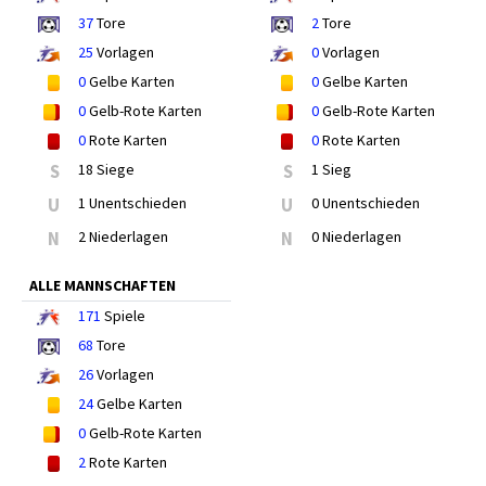
37
Tore
2
Tore
25
Vorlagen
0
Vorlagen
0
Gelbe Karten
0
Gelbe Karten
0
Gelb-Rote Karten
0
Gelb-Rote Karten
0
Rote Karten
0
Rote Karten
S
18 Siege
S
1 Sieg
U
1 Unentschieden
U
0 Unentschieden
N
2 Niederlagen
N
0 Niederlagen
ALLE MANNSCHAFTEN
171
Spiele
68
Tore
26
Vorlagen
24
Gelbe Karten
0
Gelb-Rote Karten
2
Rote Karten