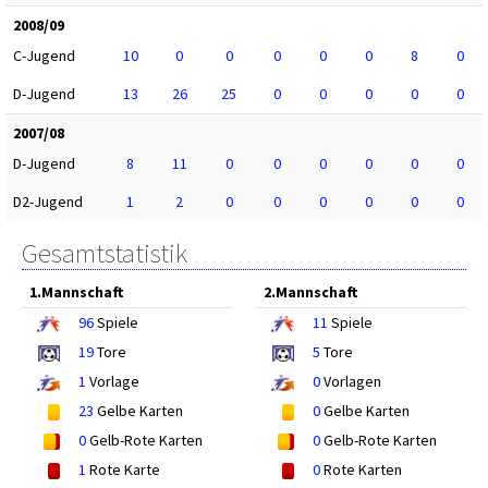
2008/09
C-Jugend
10
0
0
0
0
0
8
0
D-Jugend
13
26
25
0
0
0
0
0
2007/08
D-Jugend
8
11
0
0
0
0
0
0
D2-Jugend
1
2
0
0
0
0
0
0
Gesamtstatistik
1.Mannschaft
2.Mannschaft
96
Spiele
11
Spiele
19
Tore
5
Tore
1
Vorlage
0
Vorlagen
23
Gelbe Karten
0
Gelbe Karten
0
Gelb-Rote Karten
0
Gelb-Rote Karten
1
Rote Karte
0
Rote Karten