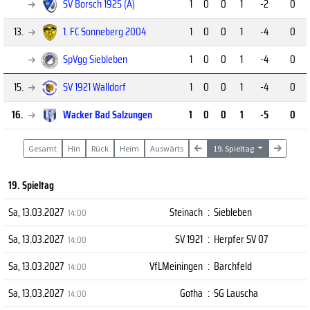
SV Borsch 1925 (A)
1
0
0
1
-2
0
13.
1. FC Sonneberg 2004
1
0
0
1
-4
0
SpVgg Siebleben
1
0
0
1
-4
0
15.
SV 1921 Walldorf
1
0
0
1
-4
0
16.
Wacker Bad Salzungen
1
0
0
1
-5
0
Gesamt
Hin
Rück
Heim
Auswärts
19. Spieltag
19. Spieltag
Sa, 13.03.2027
Steinach
:
Siebleben
14:00
Sa, 13.03.2027
SV 1921
:
Herpfer SV 07
14:00
Sa, 13.03.2027
VfLMeiningen
:
Barchfeld
14:00
Sa, 13.03.2027
Gotha
:
SG Lauscha
14:00