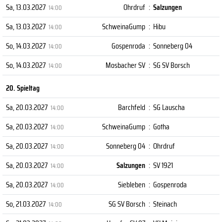
Sa, 13.03.2027
Ohrdruf
:
Salzungen
14:00
Sa, 13.03.2027
SchweinaGump
:
Hibu
14:00
So, 14.03.2027
Gospenroda
:
Sonneberg 04
14:00
So, 14.03.2027
Mosbacher SV
:
SG SV Borsch
14:00
20. Spieltag
Sa, 20.03.2027
Barchfeld
:
SG Lauscha
14:00
Sa, 20.03.2027
SchweinaGump
:
Gotha
14:00
Sa, 20.03.2027
Sonneberg 04
:
Ohrdruf
14:00
Sa, 20.03.2027
Salzungen
:
SV 1921
14:00
Sa, 20.03.2027
Siebleben
:
Gospenroda
14:00
So, 21.03.2027
SG SV Borsch
:
Steinach
14:00