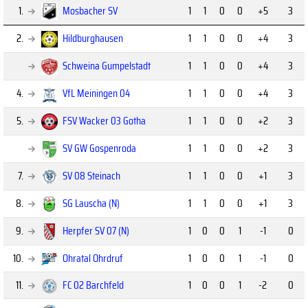
1.
Mosbacher SV
1
1
0
0
+5
3
2.
Hildburghausen
1
1
0
0
+4
3
Schweina Gumpelstadt
1
1
0
0
+4
3
4.
VfL Meiningen 04
1
1
0
0
+4
3
5.
FSV Wacker 03 Gotha
1
1
0
0
+2
3
SV GW Gospenroda
1
1
0
0
+2
3
7.
SV 08 Steinach
1
1
0
0
+1
3
8.
SG Lauscha (N)
1
1
0
0
+1
3
9.
Herpfer SV 07 (N)
1
0
0
1
-1
0
10.
Ohratal Ohrdruf
1
0
0
1
-1
0
11.
FC 02 Barchfeld
1
0
0
1
-2
0