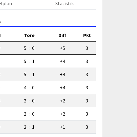
elplan
Statistik
3
N
Tore
Diff
Pkt
0
5
:
0
+5
3
0
5
:
1
+4
3
0
5
:
1
+4
3
0
4
:
0
+4
3
0
2
:
0
+2
3
0
2
:
0
+2
3
0
2
:
1
+1
3