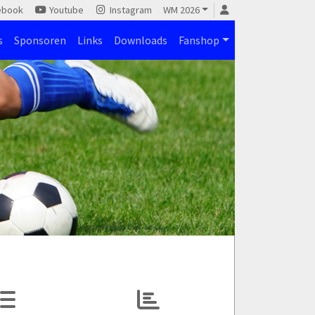
ebook
Youtube
Instagram
WM 2026
s
Sponsoren
Links
Downloads
Fanshop