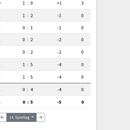
0
1
:
0
+1
3
1
1
:
2
-1
0
1
0
:
1
-1
0
1
0
:
2
-2
0
1
0
:
2
-2
0
1
1
:
5
-4
0
1
1
:
5
-4
0
1
0
:
4
-4
0
1
0
:
5
-5
0
14. Spieltag