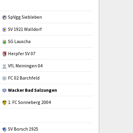
SpVgg Siebleben
SV 1921 Walldorf
SG Lauscha
Herpfer SV 07
VfL Meiningen 04
FC 02 Barchfeld
Wacker Bad Salzungen
1. FC Sonneberg 2004
SV Borsch 1925