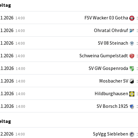
ieltag
11.2026
FSV Wacker 03 Gotha
:
14:00
11.2026
Ohratal Ohrdruf
:
14:00
11.2026
SV 08 Steinach
:
14:00
11.2026
Schweina Gumpelstadt
:
14:00
11.2026
SV GW Gospenroda
:
14:00
11.2026
Mosbacher SV
:
14:00
11.2026
Hildburghausen
:
14:00
11.2026
SV Borsch 1925
:
14:00
ieltag
12.2026
SpVgg Siebleben
:
14:00