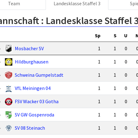
Team
Landesklasse Staffel 3
Spi
annschaft :
Landesklasse Staffel 
Sp
S
U
Mosbacher SV
1
1
0
Hildburghausen
1
1
0
Schweina Gumpelstadt
1
1
0
VfL Meiningen 04
1
1
0
FSV Wacker 03 Gotha
1
1
0
SV GW Gospenroda
1
1
0
SV 08 Steinach
1
1
0