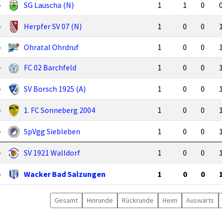
SG Lauscha (N)
1
1
0
Herpfer SV 07 (N)
1
0
0
Ohratal Ohrdruf
1
0
0
FC 02 Barchfeld
1
0
0
SV Borsch 1925 (A)
1
0
0
1. FC Sonneberg 2004
1
0
0
SpVgg Siebleben
1
0
0
SV 1921 Walldorf
1
0
0
Wacker Bad Salzungen
1
0
0
Gesamt
Hin
runde
Rück
runde
Heim
Auswärts