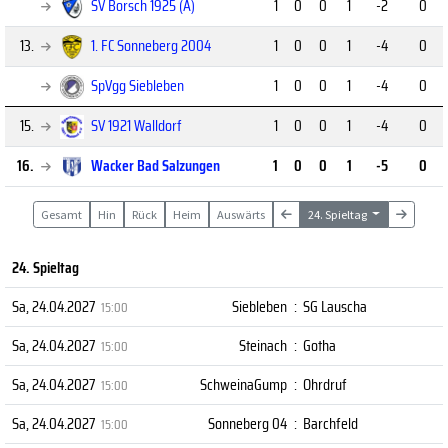
SV Borsch 1925 (A)
1
0
0
1
-2
0
13.
1. FC Sonneberg 2004
1
0
0
1
-4
0
SpVgg Siebleben
1
0
0
1
-4
0
15.
SV 1921 Walldorf
1
0
0
1
-4
0
16.
Wacker Bad Salzungen
1
0
0
1
-5
0
Gesamt
Hin
Rück
Heim
Auswärts
24. Spieltag
24. Spieltag
Sa, 24.04.2027
Siebleben
:
SG Lauscha
15:00
Sa, 24.04.2027
Steinach
:
Gotha
15:00
Sa, 24.04.2027
SchweinaGump
:
Ohrdruf
15:00
Sa, 24.04.2027
Sonneberg 04
:
Barchfeld
15:00