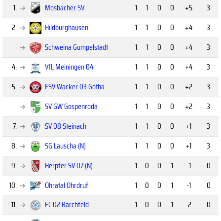
1.
Mosbacher SV
1
1
0
0
+5
3
2.
Hildburghausen
1
1
0
0
+4
3
Schweina Gumpelstadt
1
1
0
0
+4
3
4.
VfL Meiningen 04
1
1
0
0
+4
3
5.
FSV Wacker 03 Gotha
1
1
0
0
+2
3
SV GW Gospenroda
1
1
0
0
+2
3
7.
SV 08 Steinach
1
1
0
0
+1
3
8.
SG Lauscha (N)
1
1
0
0
+1
3
9.
Herpfer SV 07 (N)
1
0
0
1
-1
0
10.
Ohratal Ohrdruf
1
0
0
1
-1
0
11.
FC 02 Barchfeld
1
0
0
1
-2
0