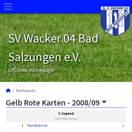
SV Wacker 04 Bad
Salzungen e.V.
Offizielle Homepage
Nachwuchs
Gelb Rote Karten -
2008/09
C-Jugend
(Gelb Rote Karten)
1
Paul Brehmer
1