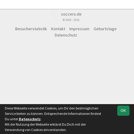
soccero.de
© 2006 - 2026
Besucherstatistik
Kontakt
Impressum
Geburtstage
Datenschutz
Diese Webseite verwendet Cookies, um Dir den bestmöglichen
OK
Service bieten zu können. Entsprechende Informationen findest
Du unter
Datenschutz
.
Mit der Nutzung der Webseite erklärst Du Dich mit der
Verwendung von Cookies einverstanden.