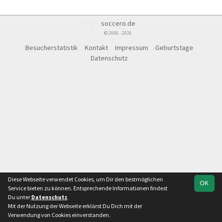
soccero.de
© 2006 - 2026
Besucherstatistik
Kontakt
Impressum
Geburtstage
Datenschutz
Diese Webseite verwendet Cookies, um Dir den bestmöglichen
OK
Service bieten zu können. Entsprechende Informationen findest
Du unter
Datenschutz
.
Mit der Nutzung der Webseite erklärst Du Dich mit der
Verwendung von Cookies einverstanden.