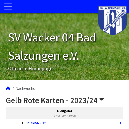
SV Wacker 04 Bad
Salzungen e.V.
Offizielle Homepage
Nachwuchs
Gelb Rote Karten -
2023/24
E-Jugend
(Gelb Rote Karten)
1
Niklas Müser
1