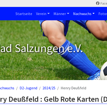
Fac
Startseite
Verein
Männer
Nachwuchs
Foto
ad Salzungen e.V.
achwuchs
D2-Jugend
2024/25
Henry Deußfeld
ry Deußfeld : Gelb Rote Karten (