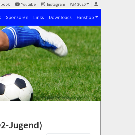
ebook
Youtube
Instagram
WM 2026
s
Sponsoren
Links
Downloads
Fanshop
D2-Jugend)