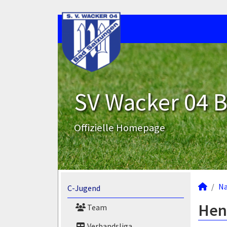
SV Wacker 04 B
Offizielle Homepage
N
C-Jugend
Hen
Team
Verbandsliga