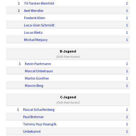
1
Til-Torsten Römhild
2
2
Axel Wendler
1
Frederik Klein
1
Luca-Gion Schmidt
1
Lucas Weitz
1
Michal Merjavy
1
B-Jugend
(Gelb Rote Karten)
1
Kevin Hartmann
1
Marcel Unbehaun
1
Martin Günther
1
Marvin Berg
1
C-Jugend
(Gelb Rote Karten)
1
Pascal Scharfenberg
1
Paul Brehmer
1
Tommy Huy Hoang N.
1
Unbekannt
1