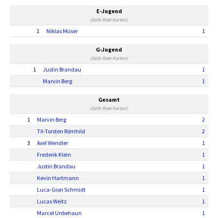
E-Jugend
(Gelb Rote Karten)
1
Niklas Müser
1
G-Jugend
(Gelb Rote Karten)
1
Justin Brandau
1
Marvin Berg
1
Gesamt
(Gelb Rote Karten)
1
Marvin Berg
2
Til-Torsten Römhild
2
3
Axel Wendler
1
Frederik Klein
1
Justin Brandau
1
Kevin Hartmann
1
Luca-Gion Schmidt
1
Lucas Weitz
1
Marcel Unbehaun
1