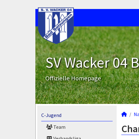
SV Wacker 04 B
Offizielle Homepage
N
C-Jugend
Char
Team
Verbandsliga