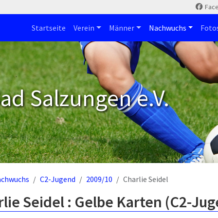
Fac
Startseite
Verein
Männer
Nachwuchs
Foto
ad Salzungen e.V.
achwuchs
C2-Jugend
2009/10
Charlie Seidel
lie Seidel : Gelbe Karten (C2-Ju