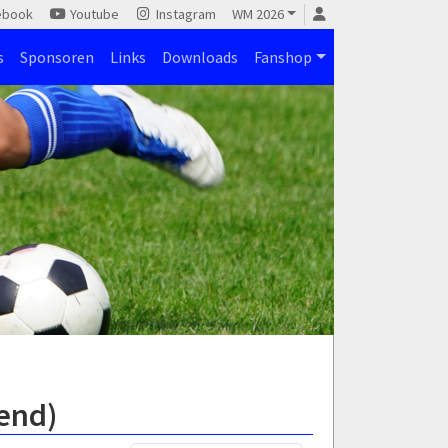
ebook
Youtube
Instagram
WM 2026
s
Sponsoren
Links
Downloads
Fanshop
gend)