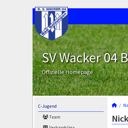
SV Wacker 04 B
Offizielle Homepage
N
C-Jugend
Nick
Team
Verbandsliga