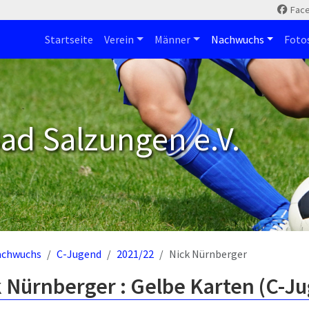
Fac
Startseite
Verein
Männer
Nachwuchs
Foto
ad Salzungen e.V.
achwuchs
C-Jugend
2021/22
Nick Nürnberger
 Nürnberger : Gelbe Karten (C-J