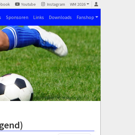
ebook
Youtube
Instagram
WM 2026
s
Sponsoren
Links
Downloads
Fanshop
ugend)