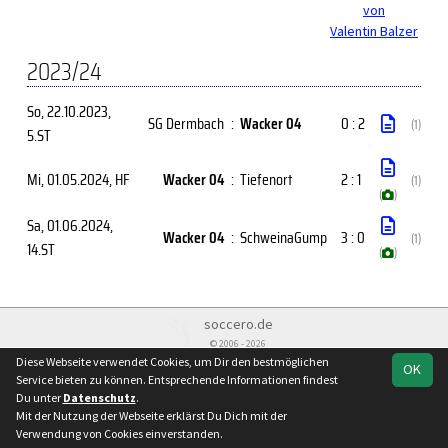
von
Valentin Balzer
2023/24
So, 22.10.2023
,
SG Dermbach
:
Wacker 04
0 : 2
(1)
5.ST
Mi, 01.05.2024
, HF
Wacker 04
:
Tiefenort
2 : 1
(1)
(
)
Sa, 01.06.2024
,
Wacker 04
:
SchweinaGump
3 : 0
(1)
14.ST
(
)
soccero.de
© 2006 - 2026
Diese Webseite verwendet Cookies, um Dir den bestmöglichen
OK
Besucherstatistik
Kontakt
Impressum
Geburtstage
Service bieten zu können. Entsprechende Informationen findest
Datenschutz
Du unter
Datenschutz
.
Mit der Nutzung der Webseite erklärst Du Dich mit der
Verwendung von Cookies einverstanden.