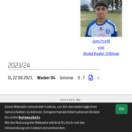
zum Profil
von
Abdul Kader Othman
2023/24
Di, 22.08.2023
,
Wacker 04
:
Geismar
0 : 7
(1)
soccero.de
© 2006 - 2026
Diese Webseite verwendet Cookies, um Dir den bestmöglichen
OK
Service bieten zu können. Entsprechende Informationen findest
Besucherstatistik
Kontakt
Impressum
Geburtstage
Du unter
Datenschutz
.
Datenschutz
Mit der Nutzung der Webseite erklärst Du Dich mit der
Verwendung von Cookies einverstanden.