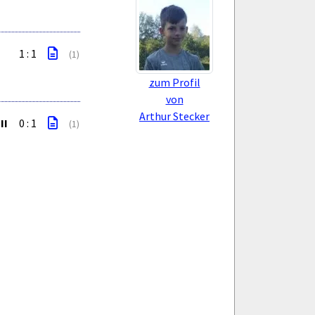
1 : 1
(1)
zum Profil
von
Arthur Stecker
II
0 : 1
(1)