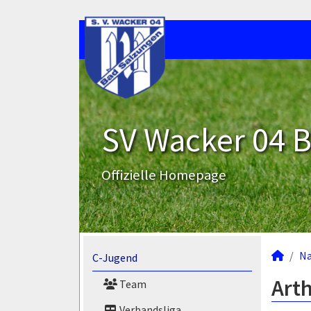
SV Wacker 04 B
Offizielle Homepage
N
C-Jugend
Arth
Team
Verbandsliga