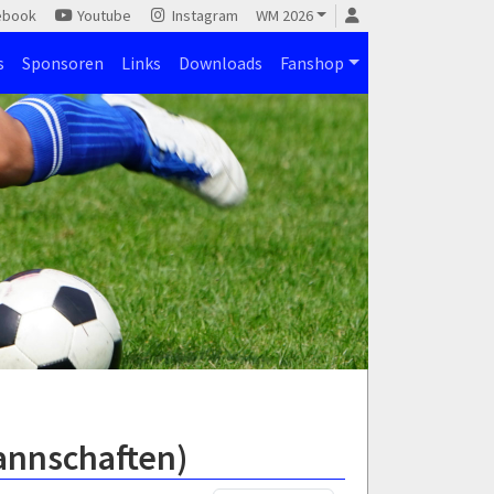
ebook
Youtube
Instagram
WM 2026
s
Sponsoren
Links
Downloads
Fanshop
Mannschaften)