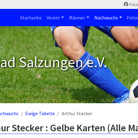
Fac
Startseite
Verein
Männer
Nachwuchs
Foto
ad Salzungen e.V.
achwuchs
Ewige Tabelle
Arthur Stecker
ur Stecker : Gelbe Karten (Alle 