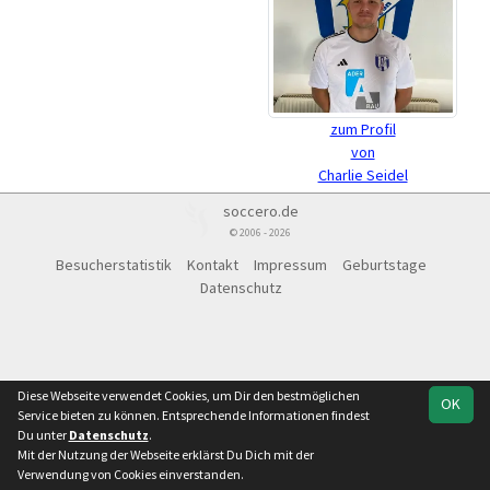
zum Profil
von
Charlie Seidel
soccero.de
© 2006 - 2026
Besucherstatistik
Kontakt
Impressum
Geburtstage
Datenschutz
Diese Webseite verwendet Cookies, um Dir den bestmöglichen
OK
Service bieten zu können. Entsprechende Informationen findest
Du unter
Datenschutz
.
Mit der Nutzung der Webseite erklärst Du Dich mit der
Verwendung von Cookies einverstanden.