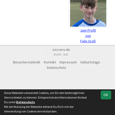
zum Profil
von
Felix Groß
soccero.de
© 2006 - 2026
Besucherstatistik
Kontakt
Impressum
Geburtstage
Datenschutz
Diese Webseite verwendet Cookies, um Dir den bestmöglichen
OK
Service bieten zu können. Entsprechende Informationen findest
Du unter
Datenschutz
.
Mit der Nutzung der Webseite erklärst Du Dich mit der
Verwendung von Cookies einverstanden.