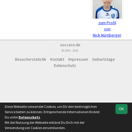
zum Profil
von
Nick Nürnberger
soccero.de
© 2006 - 2026
Besucherstatistik
Kontakt
Impressum
Geburtstage
Datenschutz
Diese Webseite verwendet Cookies, um Dir den bestmöglichen
OK
Service bieten zu können. Entsprechende Informationen findest
Du unter
Datenschutz
.
Mit der Nutzung der Webseite erklärst Du Dich mit der
Verwendung von Cookies einverstanden.