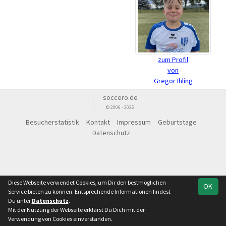
zum Profil
von
Gregor Ihling
soccero.de
© 2006 - 2026
Besucherstatistik
Kontakt
Impressum
Geburtstage
Datenschutz
Diese Webseite verwendet Cookies, um Dir den bestmöglichen
OK
Service bieten zu können. Entsprechende Informationen findest
Du unter
Datenschutz
.
Mit der Nutzung der Webseite erklärst Du Dich mit der
Verwendung von Cookies einverstanden.