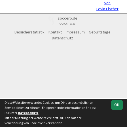
von
Levin Fischer
soccero.de
© 2006 - 2026
Besucherstatistik
Kontakt
Impressum
Geburtstage
Datenschutz
Diese Webseite verwendet Cookies, um Dir den bestmöglichen
OK
Service bieten zu können. Entsprechende Informationen findest
Du unter
Datenschutz
.
Mit der Nutzung der Webseite erklärst Du Dich mit der
Verwendung von Cookies einverstanden.