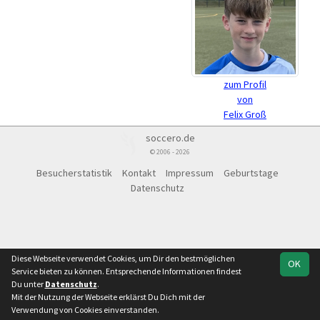
zum Profil
von
Felix Groß
soccero.de
© 2006 - 2026
Besucherstatistik
Kontakt
Impressum
Geburtstage
Datenschutz
Diese Webseite verwendet Cookies, um Dir den bestmöglichen
OK
Service bieten zu können. Entsprechende Informationen findest
Du unter
Datenschutz
.
Mit der Nutzung der Webseite erklärst Du Dich mit der
Verwendung von Cookies einverstanden.