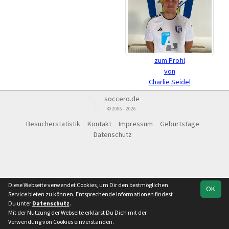
zum Profil
von
Charlie Seidel
soccero.de
© 2006 - 2026
Besucherstatistik
Kontakt
Impressum
Geburtstage
Datenschutz
Diese Webseite verwendet Cookies, um Dir den bestmöglichen
OK
Service bieten zu können. Entsprechende Informationen findest
Du unter
Datenschutz
.
Mit der Nutzung der Webseite erklärst Du Dich mit der
Verwendung von Cookies einverstanden.