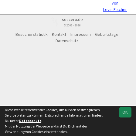
von
Levin Fischer
soccero.de
© 2006 - 2026
Besucherstatistik
Kontakt
Impressum
Geburtstage
Datenschutz
Diese Webseite verwendet Cookies, um Dir den bestmöglichen
OK
Service bieten zu können. Entsprechende Informationen findest
Du unter
Datenschutz
.
Mit der Nutzung der Webseite erklärst Du Dich mit der
Verwendung von Cookies einverstanden.