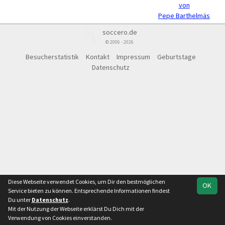
von
Pepe Barthelmäs
soccero.de
© 2006 - 2026
Besucherstatistik
Kontakt
Impressum
Geburtstage
Datenschutz
Diese Webseite verwendet Cookies, um Dir den bestmöglichen
OK
Service bieten zu können. Entsprechende Informationen findest
Du unter
Datenschutz
.
Mit der Nutzung der Webseite erklärst Du Dich mit der
Verwendung von Cookies einverstanden.