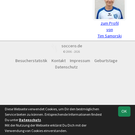
zum Profil
von
Tim Samorski
soccero.de
© 2006 - 2026
Besucherstatistik
Kontakt
Impressum
Geburtstage
Datenschutz
Diese Webseite verwendet Cookies, um Dir den bestmöglichen
OK
Service bieten zu können. Entsprechende Informationen findest
Du unter
Datenschutz
.
Mit der Nutzung der Webseite erklärst Du Dich mit der
Verwendung von Cookies einverstanden.