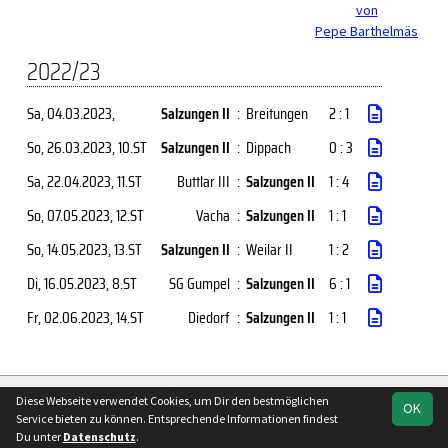
von
Pepe Barthelmäs
2022/23
Sa, 04.03.2023
,
Salzungen II
:
Breitungen
2 : 1
So, 26.03.2023
, 10.ST
Salzungen II
:
Dippach
0 : 3
Sa, 22.04.2023
, 11.ST
Buttlar III
:
Salzungen II
1 : 4
So, 07.05.2023
, 12.ST
Vacha
:
Salzungen II
1 : 1
So, 14.05.2023
, 13.ST
Salzungen II
:
Weilar II
1 : 2
Di, 16.05.2023
, 8.ST
SG Gumpel
:
Salzungen II
6 : 1
Fr, 02.06.2023
, 14.ST
Diedorf
:
Salzungen II
1 : 1
soccero.de
Diese Webseite verwendet Cookies, um Dir den bestmöglichen
OK
© 2006 - 2026
Service bieten zu können. Entsprechende Informationen findest
Du unter
Datenschutz
.
Besucherstatistik
Kontakt
Impressum
Geburtstage