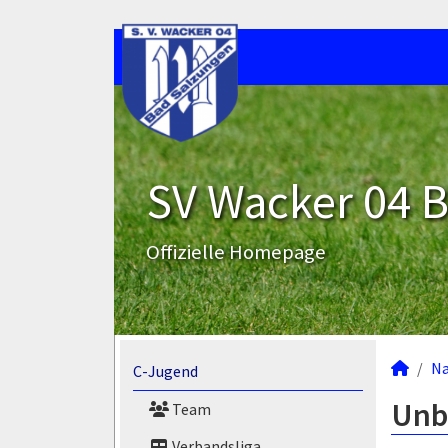
SV Wacker 04 B
Offizielle Homepage
N
C-Jugend
Unb
Team
Verbandsliga