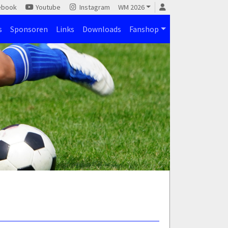
ebook
Youtube
Instagram
WM 2026
s
Sponsoren
Links
Downloads
Fanshop