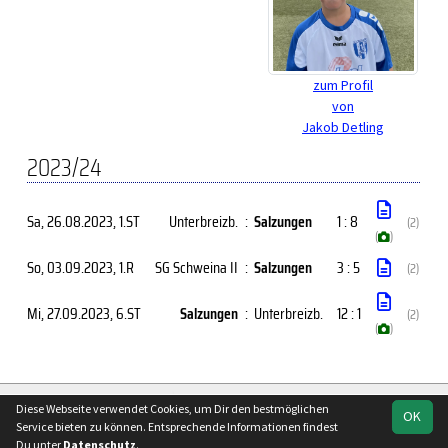
zum Profil
von
Jakob Detling
2023/24
Sa, 26.08.2023
, 1.ST
Unterbreizb.
:
Salzungen
1 : 8
(2)
(
)
So, 03.09.2023
, 1.R
SG Schweina II
:
Salzungen
3 : 5
(2)
Mi, 27.09.2023
, 6.ST
Salzungen
:
Unterbreizb.
12 : 1
(2)
(
)
soccero.de
Diese Webseite verwendet Cookies, um Dir den bestmöglichen
OK
© 2006 - 2026
Service bieten zu können. Entsprechende Informationen findest
Du unter
Datenschutz
.