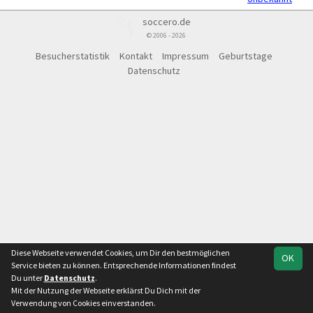
soccero.de
© 2006 - 2026
Besucherstatistik
Kontakt
Impressum
Geburtstage
Datenschutz
Diese Webseite verwendet Cookies, um Dir den bestmöglichen
OK
Service bieten zu können. Entsprechende Informationen findest
Du unter
Datenschutz
.
Mit der Nutzung der Webseite erklärst Du Dich mit der
Verwendung von Cookies einverstanden.