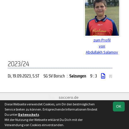
zum Profil
von
Abdullakh Salamov
2023/24
Di, 19.09.2023
, 5.ST
SG SV Borsch
:
Salzungen
9 : 3
(1)
soccero.de
© 2006 - 2026
Diese Webseite verwendet Cookies, um Dir den bestmöglichen
OK
Service bieten zu können. Entsprechende Informationen findest
Besucherstatistik
Kontakt
Impressum
Geburtstage
Du unter
Datenschutz
.
Datenschutz
Mit der Nutzung der Webseite erklärst Du Dich mit der
Verwendung von Cookies einverstanden.